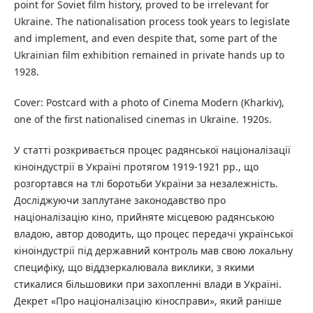
point for Soviet film history, proved to be irrelevant for
Ukraine. The nationalisation process took years to legislate
and implement, and even despite that, some part of the
Ukrainian film exhibition remained in private hands up to
1928.
Cover: Postcard with a photo of Cinema Modern (Kharkiv),
one of the first nationalised cinemas in Ukraine. 1920s.
У статті розкривається процес радянської націоналізації
кіноіндустрії в Україні протягом 1919-1921 рр., що
розгортався на тлі боротьби України за незалежність.
Досліджуючи заплутане законодавство про
націоналізацію кіно, прийняте місцевою радянською
владою, автор доводить, що процес передачі української
кіноіндустрії під державний контроль мав свою локальну
специфіку, що віддзеркалювала виклики, з якими
стикалися більшовики при захопленні влади в Україні.
Декрет «Про націоналізацію кіносправи», який раніше