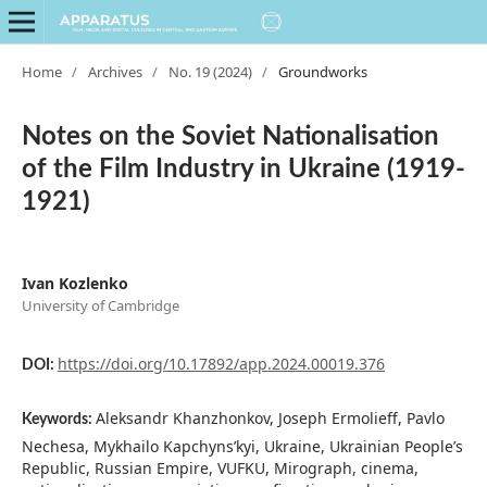
Home
/
Archives
/
No. 19 (2024)
/
Groundworks
Notes on the Soviet Nationalisation
of the Film Industry in Ukraine (1919-
1921)
Ivan Kozlenko
University of Cambridge
https://doi.org/10.17892/app.2024.00019.376
DOI:
Aleksandr Khanzhonkov, Joseph Ermolieff, Pavlo
Keywords:
Nechesa, Mykhailo Kapchyns’kyi, Ukraine, Ukrainian People’s
Republic, Russian Empire, VUFKU, Mirograph, cinema,