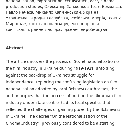
nationalisation, expropriation, confiscation, early cinema,
production studies, Олександр Ханжонков, Іосіф Єрмольєв,
Павло Нечеса, Михайло Капчинський, Україна,
Українська Народна Республіка, Російська імперія, ВУФКУ,
Мирограф, кіно, націоналізація, експропріація,
конфіскація, раннє кіно, дослідження виробництва
Abstract
The article uncovers the process of Soviet nationalisation of
the film industry in Ukraine during 1919-1921, unfolding
against the backdrop of Ukraine’s struggle for
independence. Exploring the confusing legislation on film
nationalisation adopted by local Bolshevik authorities, the
author argues that the process of putting the Ukrainian film
industry under state control had its local specifics that
reflected the challenges of gaining power by the Bolsheviks
in Ukraine. The decree “On the Nationalisation of the
Cinema Industry”, previously considered to be a starting