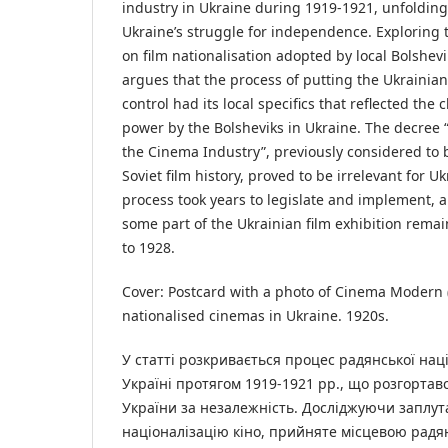
industry in Ukraine during 1919-1921, unfolding
Ukraine’s struggle for independence. Exploring t
on film nationalisation adopted by local Bolshevi
argues that the process of putting the Ukrainian
control had its local specifics that reflected the
power by the Bolsheviks in Ukraine. The decree 
the Cinema Industry”, previously considered to b
Soviet film history, proved to be irrelevant for U
process took years to legislate and implement, a
some part of the Ukrainian film exhibition rema
to 1928.
Cover: Postcard with a photo of Cinema Modern (K
nationalised cinemas in Ukraine. 1920s.
У статті розкривається процес радянської націо
Україні протягом 1919-1921 рр., що розгортавс
України за незалежність. Досліджуючи заплут
націоналізацію кіно, прийняте місцевою радя