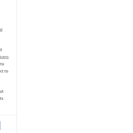
al
ed
icens
 to
ct to
ut
ts