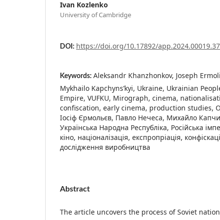
Ivan Kozlenko
University of Cambridge
https://doi.org/10.17892/app.2024.00019.3
DOI:
Aleksandr Khanzhonkov, Joseph Ermoli
Keywords:
Mykhailo Kapchyns’kyi, Ukraine, Ukrainian Peopl
Empire, VUFKU, Mirograph, cinema, nationalisati
confiscation, early cinema, production studies
Іосіф Єрмольєв, Павло Нечеса, Михайло Капчи
Українська Народна Республіка, Російська імп
кіно, націоналізація, експропріація, конфіскаці
дослідження виробництва
Abstract
The article uncovers the process of Soviet nationa