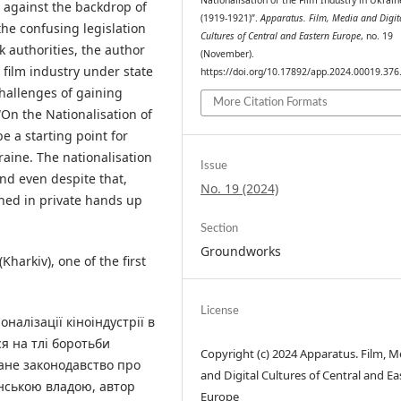
 against the backdrop of
(1919-1921)”.
Apparatus. Film, Media and Digit
he confusing legislation
Cultures of Central and Eastern Europe
, no. 19
k authorities, the author
(November).
 film industry under state
https://doi.org/10.17892/app.2024.00019.376
 challenges of gaining
More Citation Formats
“On the Nationalisation of
e a starting point for
kraine. The nationalisation
Issue
nd even despite that,
No. 19 (2024)
ined in private hands up
Section
Groundworks
harkiv), one of the first
License
налізації кіноіндустрії в
я на тлі боротьби
Copyright (c) 2024 Apparatus. Film, M
ане законодавство про
and Digital Cultures of Central and Ea
нською владою, автор
Europe