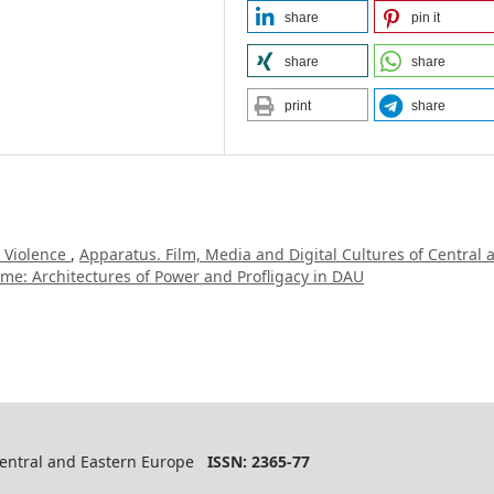
share
pin it
share
share
print
share
n Violence
,
Apparatus. Film, Media and Digital Cultures of Central 
time: Architectures of Power and Profligacy in DAU
 Central and Eastern Europe
ISSN: 2365-77