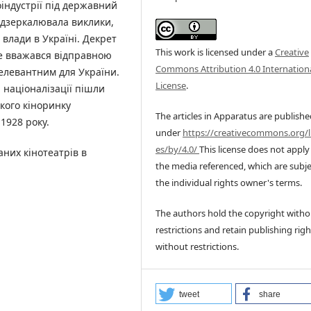
оіндустрії під державний
ддзеркалювала виклики,
влади в Україні. Декрет
This work is licensed under a
Creative
ше вважався відправною
Commons Attribution 4.0 Internation
релевантним для України.
License
.
націоналізації пішли
ького кіноринку
The articles in Apparatus are publish
1928 року.
under
https://creativecommons.org/l
es/by/4.0/
This license does not apply
аних кінотеатрів в
the media referenced, which are subje
the individual rights owner's terms.
The authors hold the copyright witho
restrictions and retain publishing righ
without restrictions.
tweet
share