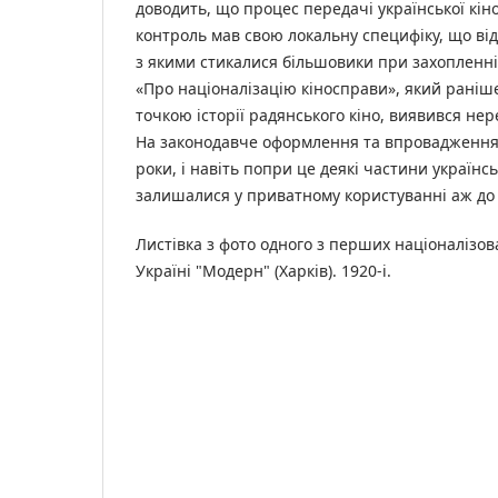
доводить, що процес передачі української кін
контроль мав свою локальну специфіку, що ві
з якими стикалися більшовики при захопленні 
«Про націоналізацію кіносправи», який рані
точкою історії радянського кіно, виявився не
На законодавче оформлення та впровадження 
роки, і навіть попри це деякі частини українс
залишалися у приватному користуванні аж до 
Листівка з фото одного з перших націоналізов
Україні "Модерн" (Харків). 1920-і.