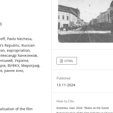
76
eff, Pavlo Nechesa,
e’s Republic, Russian
on, expropriation,
, Олександр Ханжонков,
нський, Україна,
HTML
ерія, ВУФКУ, Мирограф,
я, раннє кіно,
Published
13-11-2024
How to Cite
Kozlenko, Ivan. 2024. “Notes on the Soviet
lisation of the film
Nationalisation of the Film Industry in Ukrain