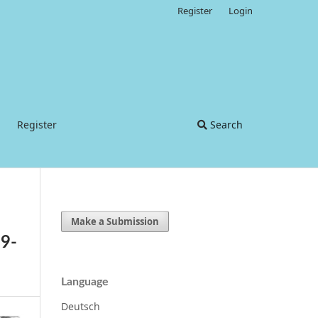
Register
Login
Register
Search
Make a Submission
19-
Language
Deutsch